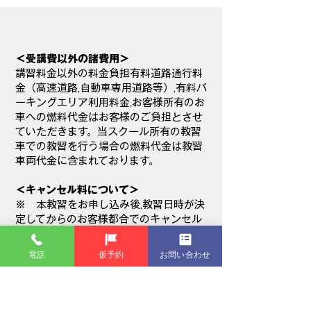
＜受講費以外の諸費用＞
講習料金以外の料金負担有料道路通行料
金（高速道路,自動車専用道路等）,有料パ
ーキングエリア利用料金,お客様所有のお
車への燃料代金はお客様のご負担とさせ
ていただきます。当スクール所有の教習
車での教習を行う場合の燃料代金は教習
車両代金に含まれております。
＜キャンセル料について＞
※ 本教習をお申し込み後,教習日時が決
定してからのお客様都合でのキャンセル
につきましてはキャンセル料が発生いた
します。
電話
仮予約
お問い合わせ
教習実施日の2日前20時までにキャンセ
ルした場合･････無料
教習実施日の前日の20時までにキャンセ